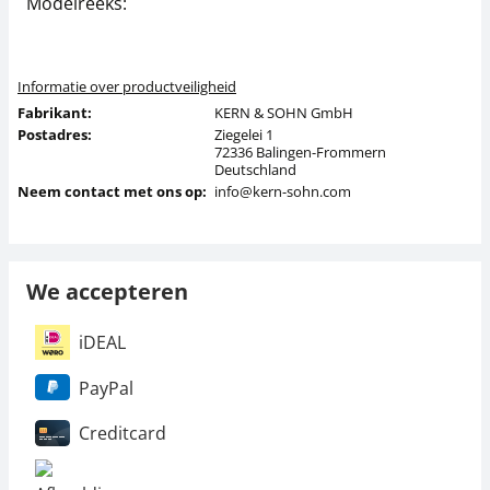
Modelreeks:
P
Informatie over productveiligheid
Fabrikant:
KERN & SOHN GmbH
Postadres:
Ziegelei 1
72336 Balingen-Frommern
Deutschland
Neem contact met ons op:
info@kern-sohn.com
We accepteren
iDEAL
PayPal
Creditcard