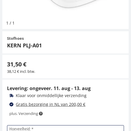
Hangende weegschalen
Orgelschalen
Weegschaal inclusief software
Spannings- en compressiebelastingcellen
Videomicroscopen
Toepassingen voor experts
Suiker
Newton-gewichten
Geluidsniveaumeter
1
/
1
Kraanweegschalen
Accessoires
Trekapparaten
Externe verlichting
Universele toepassingen
Kleurmeting
Stofhoes
Bankweegschaal
Microscoop camera's
Accessoires
KERN PLJ-A01
Accessoires
31,50 €
38,12 € incl. btw.
Levering: ongeveer.
11. aug - 13. aug
Klaar voor onmiddellijke verzending
Gratis bezorging in NL van 200,00 €
plus. Verzending
Hoeveelheid: