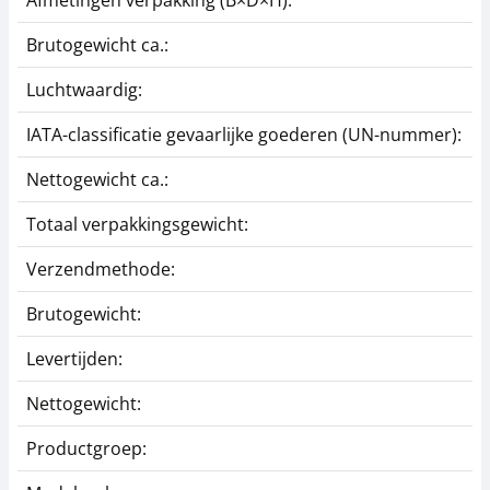
Afmetingen verpakking (B×D×H):
2
Brutogewicht ca.:
0
Luchtwaardig:
j
IATA-classificatie gevaarlijke goederen (UN-nummer):
G
Nettogewicht ca.:
0
Totaal verpakkingsgewicht:
2
Verzendmethode:
P
Brutogewicht:
0
Levertijden:
1
Nettogewicht:
0
Productgroep:
Z