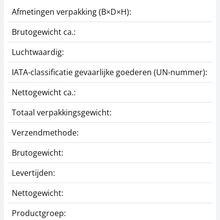
Afmetingen verpakking (B×D×H):
2
Brutogewicht ca.:
0
Luchtwaardig:
j
IATA-classificatie gevaarlijke goederen (UN-nummer):
G
Nettogewicht ca.:
0
Totaal verpakkingsgewicht:
4
Verzendmethode:
P
Brutogewicht:
0
Levertijden:
1
Nettogewicht:
0
Productgroep:
Z