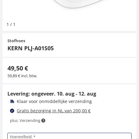
Hangende weegschalen
Orgelschalen
Weegschaal inclusief software
Spannings- en compressiebelastingcellen
Videomicroscopen
Toepassingen voor experts
Suiker
Newton-gewichten
Geluidsniveaumeter
1
/
1
Kraanweegschalen
Accessoires
Trekapparaten
Externe verlichting
Universele toepassingen
Kleurmeting
Stofhoes
Bankweegschaal
Microscoop camera's
Accessoires
KERN PLJ-A01S05
Accessoires
49,50 €
59,89 € incl. btw.
Levering: ongeveer.
10. aug - 12. aug
Klaar voor onmiddellijke verzending
Gratis bezorging in NL van 200,00 €
plus. Verzending
Hoeveelheid: