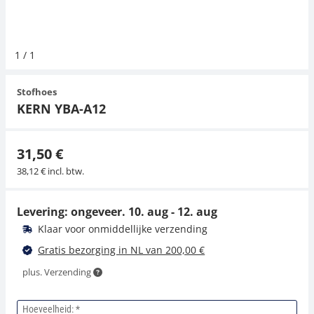
Hangende weegschalen
Orgelschalen
Weegschaal inclusief software
Spannings- en compressiebelastingcellen
Videomicroscopen
Toepassingen voor experts
Suiker
Newton-gewichten
Geluidsniveaumeter
1
/
1
Kraanweegschalen
Accessoires
Trekapparaten
Externe verlichting
Universele toepassingen
Kleurmeting
Stofhoes
Bankweegschaal
Microscoop camera's
Accessoires
KERN YBA-A12
Accessoires
31,50 €
38,12 € incl. btw.
Levering: ongeveer.
10. aug - 12. aug
Klaar voor onmiddellijke verzending
Gratis bezorging in NL van 200,00 €
plus. Verzending
Hoeveelheid: