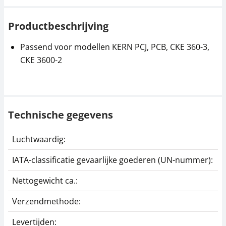
Productbeschrijving
Passend voor modellen KERN PCJ, PCB, CKE 360-3,
CKE 3600-2
Technische gegevens
Luchtwaardig:
j
IATA-classificatie gevaarlijke goederen (UN-nummer):
G
Nettogewicht ca.:
0
Verzendmethode:
P
Levertijden:
1