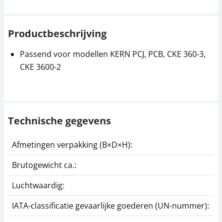
Productbeschrijving
Passend voor modellen KERN PCJ, PCB, CKE 360-3,
CKE 3600-2
Technische gegevens
Afmetingen verpakking (B×D×H):
2
Brutogewicht ca.:
0
Luchtwaardig:
j
IATA-classificatie gevaarlijke goederen (UN-nummer):
G