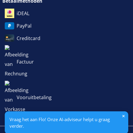
Betaalmethoden
iDEAL
PayPal
Creditcard
Factuur
Vooruitbetaling
Vraag het aan Flo! Onze AI-adviseur helpt u graag
verder.