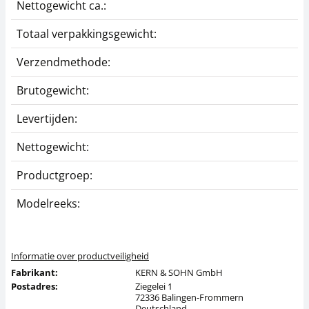
Nettogewicht ca.:
0
Totaal verpakkingsgewicht:
5
Verzendmethode:
P
Brutogewicht:
0
Levertijden:
1
Nettogewicht:
0
Productgroep:
Z
Modelreeks:
Y
Informatie over productveiligheid
Fabrikant:
KERN & SOHN GmbH
Postadres:
Ziegelei 1
72336 Balingen-Frommern
Deutschland