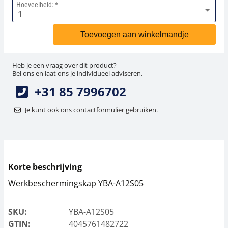
Hoeveelheid:
Hangende weegschalen
Orgelschalen
Weegschaal inclusief software
Spannings- en compressiebelastingcellen
Videomicroscopen
Toepassingen voor experts
Suiker
Newton-gewichten
Geluidsniveaumeter
Toevoegen aan winkelmandje
Kraanweegschalen
Accessoires
Trekapparaten
Externe verlichting
Universele toepassingen
Kleurmeting
Heb je een vraag over dit product?
Bankweegschaal
Microscoop camera's
Accessoires
Bel ons en laat ons je individueel adviseren.
+31 85 7996702
Accessoires
Je kunt ook ons
contactformulier
gebruiken.
Korte beschrijving
Werkbeschermingskap YBA-A12S05
SKU:
YBA-A12S05
GTIN:
4045761482722