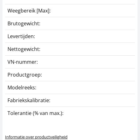
Weegbereik [Max]:
3
Brutogewicht:
0
Levertijden:
1
Nettogewicht:
0
VN-nummer:
K
Productgroep:
M
Modelreeks:
2
Fabriekskalibratie:
9
Tolerantie (% van max.):
0
Informatie over productveiligheid