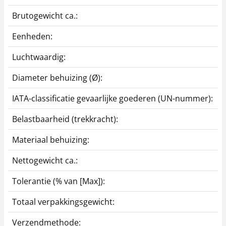
Brutogewicht ca.:
0
Eenheden:
Luchtwaardig:
j
Diameter behuizing (Ø):
IATA-classificatie gevaarlijke goederen (UN-nummer):
G
Belastbaarheid (trekkracht):
B
Materiaal behuizing:
A
Nettogewicht ca.:
0
Tolerantie (% van [Max]):
0
Totaal verpakkingsgewicht:
1
Verzendmethode:
P