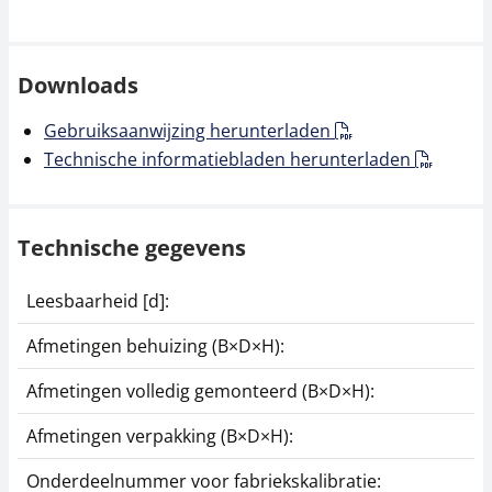
Downloads
Gebruiksaanwijzing herunterladen
Technische informatiebladen herunterladen
Technische gegevens
Leesbaarheid [d]:
0
Afmetingen behuizing (B×D×H):
2
Afmetingen volledig gemonteerd (B×D×H):
2
Afmetingen verpakking (B×D×H):
2
Onderdeelnummer voor fabriekskalibratie:
9