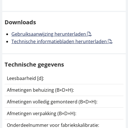
Downloads
Gebruiksaanwijzing herunterladen
Technische informatiebladen herunterladen
Technische gegevens
Leesbaarheid [d]:
1
Afmetingen behuizing (B×D×H):
2
Afmetingen volledig gemonteerd (B×D×H):
2
Afmetingen verpakking (B×D×H):
2
Onderdeelnummer voor fabriekskalibratie:
9