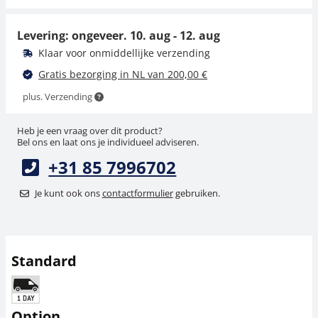
10,80 €
78,30 €
13,07 € incl. btw.
94,74 € incl. btw.
Levering: ongeveer.
10. aug - 12. aug
Klaar voor onmiddellijke verzending
Gratis bezorging in NL van 200,00 €
plus. Verzending
Heb je een vraag over dit product?
Bel ons en laat ons je individueel adviseren.
+31 85 7996702
Haak SAUTER 281-
151-001
Je kunt ook ons
contactformulier
gebruiken.
9,90 €
11,98 € incl. btw.
Standard
Option