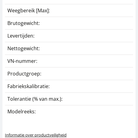
Weegbereik [Max]:
1
Brutogewicht:
0
Levertijden:
1
Nettogewicht:
0
VN-nummer:
K
Productgroep:
M
Fabriekskalibratie:
9
Tolerantie (% van max.):
0
Modelreeks:
2
Informatie over productveiligheid