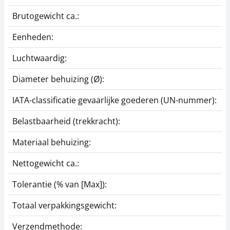
Brutogewicht ca.:
0
Eenheden:
Luchtwaardig:
j
Diameter behuizing (Ø):
IATA-classificatie gevaarlijke goederen (UN-nummer):
G
Belastbaarheid (trekkracht):
B
Materiaal behuizing:
A
Nettogewicht ca.:
0
Tolerantie (% van [Max]):
0
Totaal verpakkingsgewicht:
8
Verzendmethode:
P