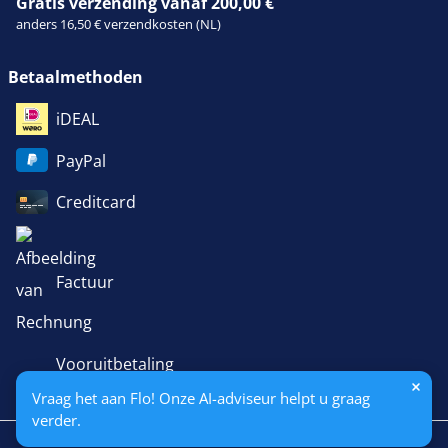
Gratis verzending vanaf 200,00 €
anders 16,50 € verzendkosten (NL)
Betaalmethoden
iDEAL
PayPal
Creditcard
Factuur
Vooruitbetaling
Vraag het aan Flo! Onze AI-adviseur helpt u graag
verder.