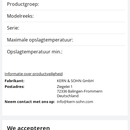
Productgroep:
K
Modelreeks:
O
Serie:
O
Maximale opslagtemperatuur:
4
Opslagtemperatuur min.:
-
Informatie over productveiligheid
Fabrikant:
KERN & SOHN GmbH
Postadres:
Ziegelei 1
72336 Balingen-Frommern
Deutschland
Neem contact met ons op:
info@kern-sohn.com
We accepteren