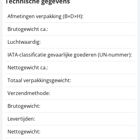
Technische gegevens
Afmetingen verpakking (B×D×H):
5
Brutogewicht ca.:
0
Luchtwaardig:
j
IATA-classificatie gevaarlijke goederen (UN-nummer):
G
Nettogewicht ca.:
0
Totaal verpakkingsgewicht:
1
Verzendmethode:
P
Brutogewicht:
0
Levertijden:
1
Nettogewicht:
0