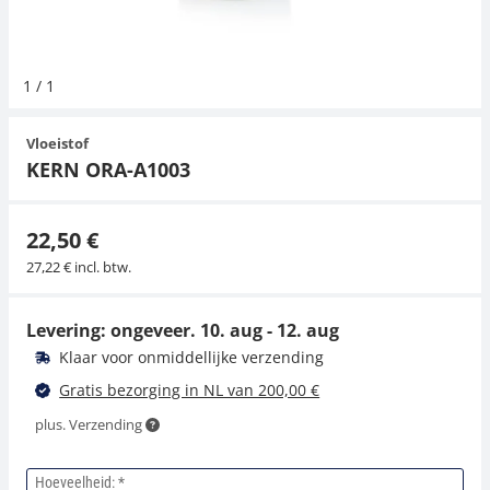
Hangende weegschalen
Orgelschalen
Weegschaal inclusief software
Spannings- en compressiebelastingcellen
Videomicroscopen
Toepassingen voor experts
Suiker
Newton-gewichten
Geluidsniveaumeter
Overig
1
/
1
Kraanweegschalen
Accessoires
Trekapparaten
Externe verlichting
Universele toepassingen
Kleurmeting
Vloeistof
Bankweegschaal
Microscoop camera's
Accessoires
KERN ORA-A1003
Accessoires
22,50 €
27,22 € incl. btw.
Levering: ongeveer.
10. aug - 12. aug
Klaar voor onmiddellijke verzending
Gratis bezorging in NL van 200,00 €
plus. Verzending
Hoeveelheid: