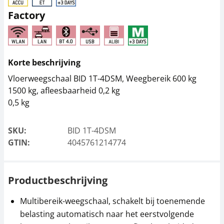
Factory
Thermoprinter KERN
Stofhoes EOC-A01
YKH-01
31,50 €
378,00 €
38,12 € incl. btw.
457,38 € incl. btw.
Korte beschrijving
Vloerweegschaal BID 1T-4DSM, Weegbereik 600 kg
1500 kg, afleesbaarheid 0,2 kg
0,5 kg
SKU:
BID 1T-4DSM
GTIN:
4045761214774
Gegevensinterface
Kabel KERN BFB-A03
KERN KIB-A04
Productbeschrijving
175,50 €
99,00 €
212,36 € incl. btw.
Multibereik-weegschaal, schakelt bij toenemende
119,79 € incl. btw.
belasting automatisch naar het eerstvolgende