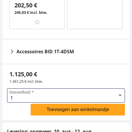
202,50 €
245,03 € incl. btw.
Accessoires BID 1T-4DSM
1.125,00 €
1.361,25 € incl. btw.
Hoeveelheid:
Thermoprinter KERN
Gegevensinterface
YKC-01
KERN KIB-A03
Toevoegen aan winkelmandje
279,00 €
108,00 €
337,59 € incl. btw.
130,68 € incl. btw.
Levering: ongeveer.
10. aug - 12. aug