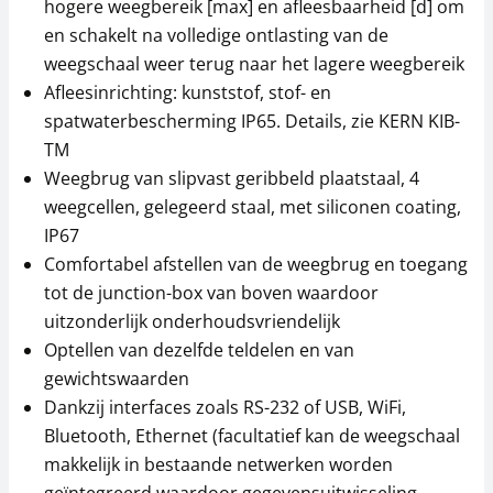
hogere weegbereik [max] en afleesbaarheid [d] om
en schakelt na volledige ontlasting van de
weegschaal weer terug naar het lagere weegbereik
Afleesinrichting: kunststof, stof- en
spatwaterbescherming IP65. Details, zie KERN KIB-
TM
Weegbrug van slipvast geribbeld plaatstaal, 4
Interne accu KERN
Oprijplaat KERN BIC-
KFB-A01
A01
weegcellen, gelegeerd staal, met siliconen coating,
IP67
36,00 €
382,50 €
Comfortabel afstellen van de weegbrug en toegang
43,56 € incl. btw.
462,83 € incl. btw.
tot de junction-box van boven waardoor
uitzonderlijk onderhoudsvriendelijk
Optellen van dezelfde teldelen en van
gewichtswaarden
Dankzij interfaces zoals RS-232 of USB, WiFi,
Bluetooth, Ethernet (facultatief kan de weegschaal
makkelijk in bestaande netwerken worden