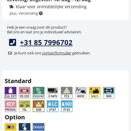
Klaar voor onmiddellijke verzending
plus. Verzending
Heb je een vraag over dit product?
Bel ons en laat ons je individueel adviseren.
+31 85 7996702
Je kunt ook ons
contactformulier
gebruiken.
Gegevensinterface
Statief voor KERN
KERN KIB-A10
EOB-A02B
117,00 €
100,80 €
Standard
141,57 € incl. btw.
121,97 € incl. btw.
Option