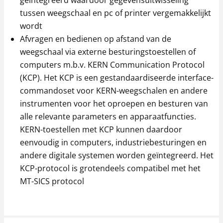
geïntegreerd waardoor gegevensuitwisseling
Inbouwframe KERN
Voetplatenpaar KERN
BIC-A04
BIC-A07
tussen weegschaal en pc of printer vergemakkelijkt
wordt
315,00 €
43,20 €
Afvragen en bedienen op afstand van de
381,15 € incl. btw.
52,27 € incl. btw.
weegschaal via externe besturingstoestellen of
computers m.b.v. KERN Communication Protocol
(KCP). Het KCP is een gestandaardiseerde interface-
commandoset voor KERN-weegschalen en andere
instrumenten voor het oproepen en besturen van
alle relevante parameters en apparaatfuncties.
KERN-toestellen met KCP kunnen daardoor
eenvoudig in computers, industriebesturingen en
Houder KERN EOC-
Stekkeradapter KERN
andere digitale systemen worden geïntegreerd. Het
A04
YKA-20
KCP-protocol is grotendeels compatibel met het
29,70 €
40,50 €
MT-SICS protocol
35,94 € incl. btw.
49,00 € incl. btw.