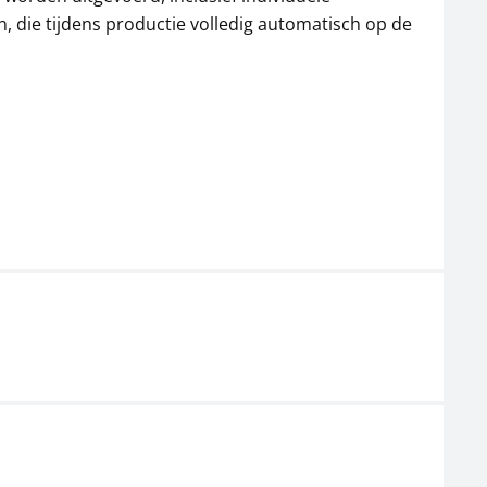
642,51 € incl. btw.
337,59 € incl. btw.
, die tijdens productie volledig automatisch op de