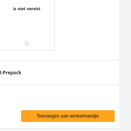
is niet vereist
M-Prepack
Toevoegen aan winkelmandje
Verbindingskabel
Adapter KERN KUP-06
KERN KUP-13