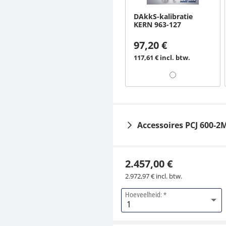
DAkkS-kalibratie
KERN 963-127
97,20 €
117,61 € incl. btw.
Accessoires PCJ 600-2
2.457,00 €
2.972,97 € incl. btw.
Hoeveelheid:
Antivibratie tafel YPS-
03