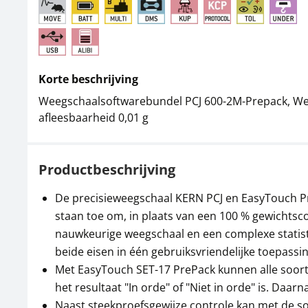
Korte beschrijving
Weegschaalsoftwarebundel PCJ 600-2M-Prepack, We
afleesbaarheid 0,01 g
Productbeschrijving
De precisieweegschaal KERN PCJ en EasyTouch Pr
staan toe om, in plaats van een 100 % gewichtsc
nauwkeurige weegschaal en een complexe statist
beide eisen in één gebruiksvriendelijke toepassi
Met EasyTouch SET-17 PrePack kunnen alle soorte
het resultaat "In orde" of "Niet in orde" is. D
Naast steekproefsgewijze controle kan met de so