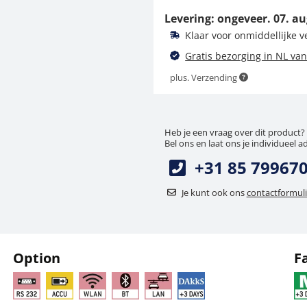
Levering: ongeveer.
07. au
891,00 €
Klaar voor onmiddellijke 
1.078,11 € incl. btw.
Gratis bezorging in NL van
plus. Verzending
Heb je een vraag over dit product?
Bel ons en laat ons je individueel a
+31 85 79967
Adapter KERN KUP-05
Je kunt ook ons
contactformuli
67,50 €
81,68 € incl. btw.
Option
F