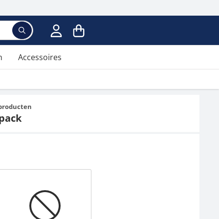
n
Accessoires
 producten
epack