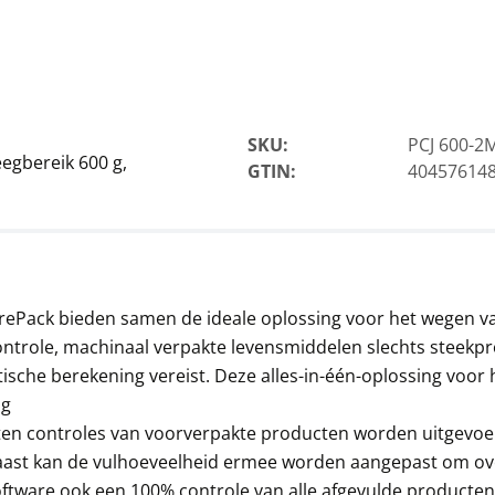
Adapter KERN KUP-01
SKU:
PCJ 600-2
54,00 €
egbereik 600 g,
GTIN:
40457614
65,34 € incl. btw.
ePack bieden samen de ideale oplossing voor het wegen va
ontrole, machinaal verpakte levensmiddelen slechts steekpro
ische berekening vereist. Deze alles-in-één-oplossing voor
ng
Thermoprinter KERN
n controles van voorverpakte producten worden uitgevoerd. 
YKH-01
aarnaast kan de vulhoeveelheid ermee worden aangepast om 
378,00 €
ftware ook een 100% controle van alle afgevulde producten 