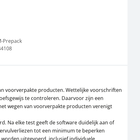
Antivibratieplaat
Antivibratieplaat
KERN YPS-05
KERN YPS-04
M-Prepack
882,00 €
684,00 €
84108
1.067,22 € incl. btw.
827,64 € incl. btw.
n voorverpakte producten. Wettelijke voorschriften
efsgewijs te controleren. Daarvoor zijn een
 het wegen van voorverpakte producten verenigt
Dot-matrix-printer
Thermoprinter KERN
Na elke test geeft de software duidelijk aan of
KERN YKG-01
YKC-01
overvulverliezen tot een minimum te beperken
531,00 €
279,00 €
worden uitgevoerd, inclusief individuele