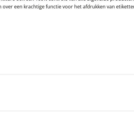
457,38 € incl. btw.
over een krachtige functie voor het afdrukken van etiketten
Interne accu KERN
YKR-01
31,50 €
38,12 € incl. btw.