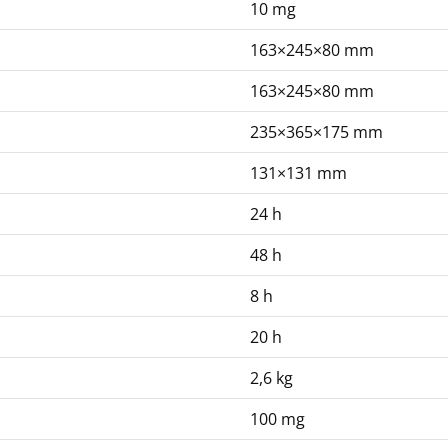
10 mg
163×245×80 mm
163×245×80 mm
235×365×175 mm
131×131 mm
24 h
48 h
8 h
20 h
2,6 kg
100 mg