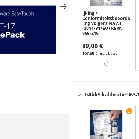
Ijking /
Conformiteitsbeoorde
ling volgens NAWI
(2014/31/EU) KERN
965-216
89,00 €
107,69 € incl. btw.
DAkkS kalibratie 963-