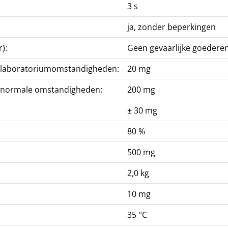
3 s
ja, zonder beperkingen
):
Geen gevaarlijke goedere
er laboratoriumomstandigheden:
20 mg
er normale omstandigheden:
200 mg
± 30 mg
80 %
500 mg
2,0 kg
10 mg
35 °C