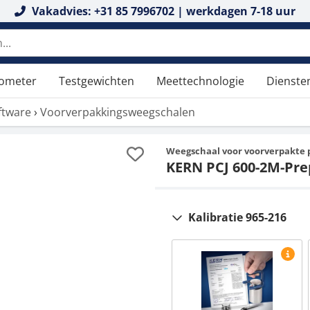
Vakadvies: +31 85 7996702 | werkdagen 7-18 uur
tometer
Testgewichten
Meettechnologie
Dienste
ftware
›
Voorverpakkingsweegschalen
Weegschaal voor voorverpakte
KERN PCJ 600-2M-Pr
Kalibratie 965-216